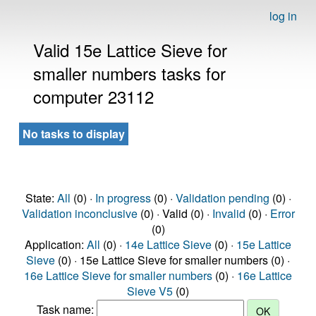
log in
Valid 15e Lattice Sieve for
smaller numbers tasks for
computer 23112
No tasks to display
State:
All
(0) ·
In progress
(0) ·
Validation pending
(0) ·
Validation inconclusive
(0) · Valid (0) ·
Invalid
(0) ·
Error
(0)
Application:
All
(0) ·
14e Lattice Sieve
(0) ·
15e Lattice
Sieve
(0) · 15e Lattice Sieve for smaller numbers (0) ·
16e Lattice Sieve for smaller numbers
(0) ·
16e Lattice
Sieve V5
(0)
Task name: