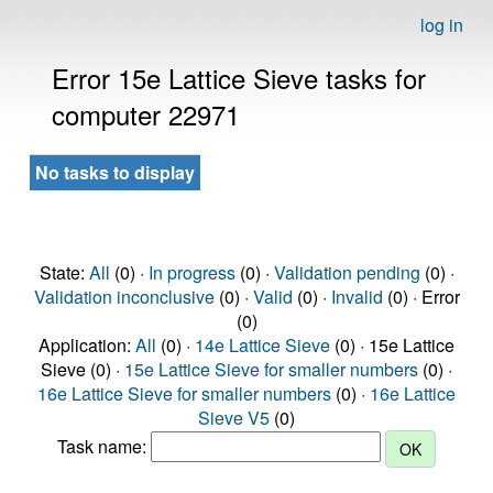
log in
Error 15e Lattice Sieve tasks for
computer 22971
No tasks to display
State:
All
(0) ·
In progress
(0) ·
Validation pending
(0) ·
Validation inconclusive
(0) ·
Valid
(0) ·
Invalid
(0) · Error
(0)
Application:
All
(0) ·
14e Lattice Sieve
(0) · 15e Lattice
Sieve (0) ·
15e Lattice Sieve for smaller numbers
(0) ·
16e Lattice Sieve for smaller numbers
(0) ·
16e Lattice
Sieve V5
(0)
Task name: