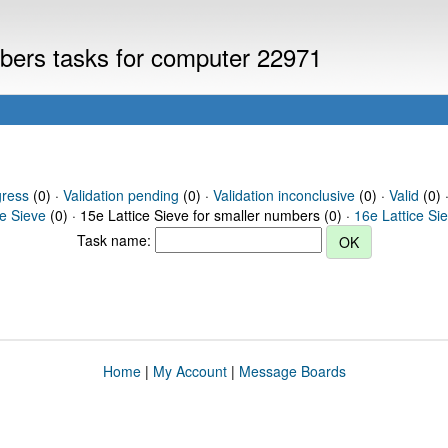
mbers tasks for computer 22971
gress
(0) ·
Validation pending
(0) ·
Validation inconclusive
(0) ·
Valid
(0) 
ce Sieve
(0) · 15e Lattice Sieve for smaller numbers (0) ·
16e Lattice Si
Task name:
Home
|
My Account
|
Message Boards