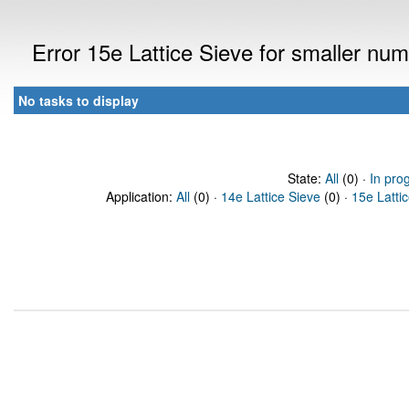
Error 15e Lattice Sieve for smaller nu
No tasks to display
State:
All
(0) ·
In pro
Application:
All
(0) ·
14e Lattice Sieve
(0) ·
15e Latti