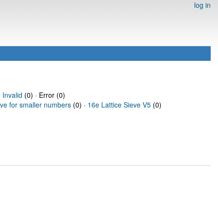
log in
·
Invalid
(0) · Error (0)
eve for smaller numbers
(0) ·
16e Lattice Sieve V5
(0)