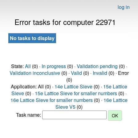
log in
Error tasks for computer 22971
No tasks to display
State:
All
(0) ·
In progress
(0) ·
Validation pending
(0) ·
Validation inconclusive
(0) ·
Valid
(0) ·
Invalid
(0) · Error
(0)
Application: All (0) ·
14e Lattice Sieve
(0) ·
15e Lattice
Sieve
(0) ·
15e Lattice Sieve for smaller numbers
(0) ·
16e Lattice Sieve for smaller numbers
(0) ·
16e Lattice
Sieve V5
(0)
Task name: