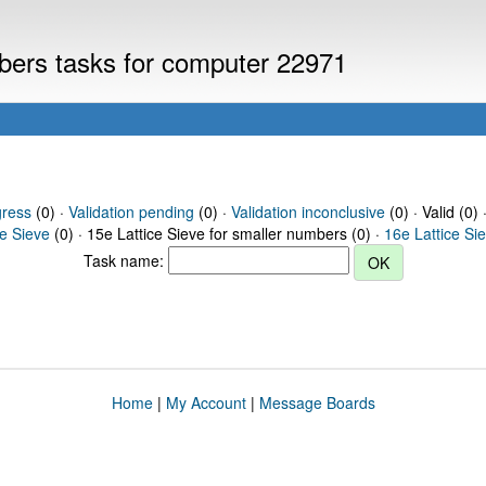
mbers tasks for computer 22971
gress
(0) ·
Validation pending
(0) ·
Validation inconclusive
(0) · Valid (0) 
ce Sieve
(0) · 15e Lattice Sieve for smaller numbers (0) ·
16e Lattice Si
Task name:
Home
|
My Account
|
Message Boards