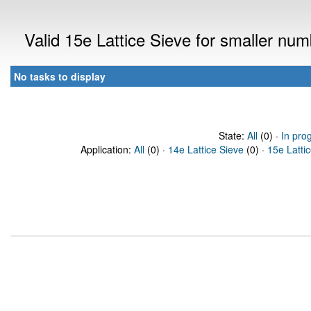
Valid 15e Lattice Sieve for smaller nu
No tasks to display
State:
All
(0) ·
In pro
Application:
All
(0) ·
14e Lattice Sieve
(0) ·
15e Latti