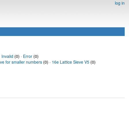
log in
·
Invalid
(0) ·
Error
(0)
eve for smaller numbers
(0) ·
16e Lattice Sieve V5
(0)