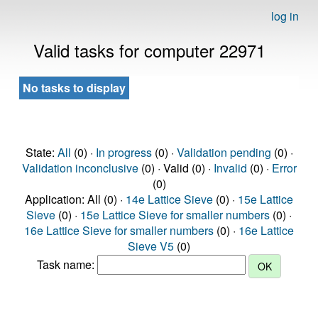
log in
Valid tasks for computer 22971
No tasks to display
State:
All
(0) ·
In progress
(0) ·
Validation pending
(0) ·
Validation inconclusive
(0) · Valid (0) ·
Invalid
(0) ·
Error
(0)
Application: All (0) ·
14e Lattice Sieve
(0) ·
15e Lattice
Sieve
(0) ·
15e Lattice Sieve for smaller numbers
(0) ·
16e Lattice Sieve for smaller numbers
(0) ·
16e Lattice
Sieve V5
(0)
Task name: