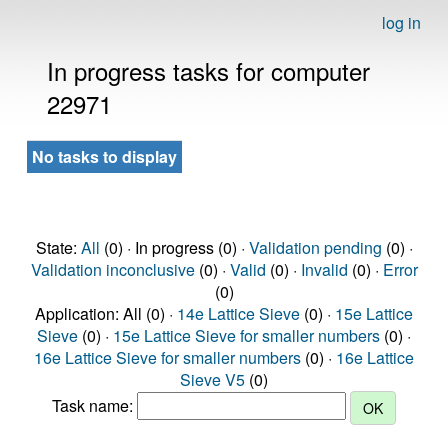
log in
In progress tasks for computer
22971
No tasks to display
State:
All
(0) · In progress (0) ·
Validation pending
(0) ·
Validation inconclusive
(0) ·
Valid
(0) ·
Invalid
(0) ·
Error
(0)
Application: All (0) ·
14e Lattice Sieve
(0) ·
15e Lattice
Sieve
(0) ·
15e Lattice Sieve for smaller numbers
(0) ·
16e Lattice Sieve for smaller numbers
(0) ·
16e Lattice
Sieve V5
(0)
Task name: