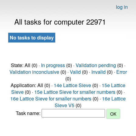
log in
All tasks for computer 22971
No tasks to display
State: All (0) ·
In progress
(0) ·
Validation pending
(0) ·
Validation inconclusive
(0) ·
Valid
(0) ·
Invalid
(0) ·
Error
(0)
Application: All (0) ·
14e Lattice Sieve
(0) ·
15e Lattice
Sieve
(0) ·
15e Lattice Sieve for smaller numbers
(0) ·
16e Lattice Sieve for smaller numbers
(0) ·
16e Lattice
Sieve V5
(0)
Task name: