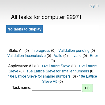
log in
All tasks for computer 22971
No tasks to display
State: All (0) ·
In progress
(0) ·
Validation pending
(0) ·
Validation inconclusive
(0) ·
Valid
(0) ·
Invalid
(0) ·
Error
(0)
Application: All (0) ·
14e Lattice Sieve
(0) ·
15e Lattice
Sieve
(0) ·
15e Lattice Sieve for smaller numbers
(0) ·
16e Lattice Sieve for smaller numbers
(0) ·
16e Lattice
Sieve V5
(0)
Task name: