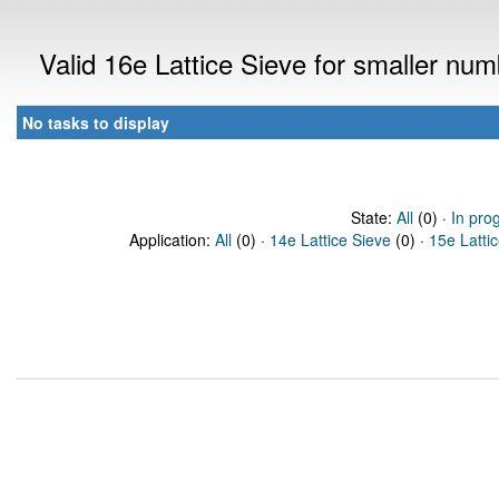
Valid 16e Lattice Sieve for smaller nu
No tasks to display
State:
All
(0) ·
In pro
Application:
All
(0) ·
14e Lattice Sieve
(0) ·
15e Latti