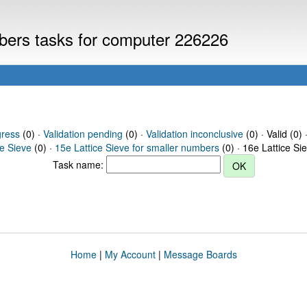
mbers tasks for computer 226226
gress
(0) ·
Validation pending
(0) ·
Validation inconclusive
(0) · Valid (0) 
ce Sieve
(0) ·
15e Lattice Sieve for smaller numbers
(0) · 16e Lattice Si
Task name:
Home
|
My Account
|
Message Boards