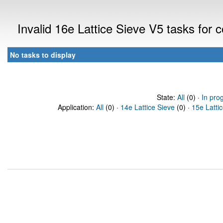
Invalid 16e Lattice Sieve V5 tasks for
No tasks to display
State:
All
(0) ·
In pro
Application:
All
(0) ·
14e Lattice Sieve
(0) ·
15e Latti