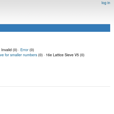
log in
 Invalid (0) ·
Error
(0)
eve for smaller numbers
(0) · 16e Lattice Sieve V5 (0)