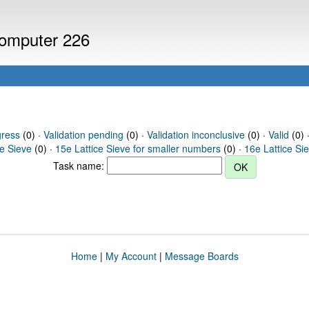
 computer 226
gress
(0) ·
Validation pending
(0) ·
Validation inconclusive
(0) ·
Valid
(0) ·
ce Sieve
(0) ·
15e Lattice Sieve for smaller numbers
(0) ·
16e Lattice Si
Task name:
Home
|
My Account
|
Message Boards