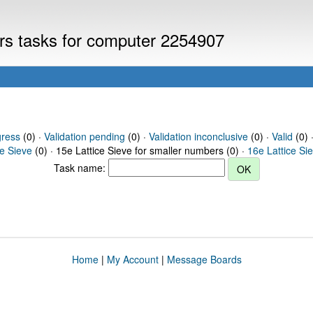
ers tasks for computer 2254907
gress
(0) ·
Validation pending
(0) ·
Validation inconclusive
(0) ·
Valid
(0) 
ce Sieve
(0) · 15e Lattice Sieve for smaller numbers (0) ·
16e Lattice Si
Task name:
Home
|
My Account
|
Message Boards