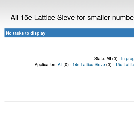
All 15e Lattice Sieve for smaller numb
No tasks to display
State: All (0) ·
In pro
Application:
All
(0) ·
14e Lattice Sieve
(0) ·
15e Latti