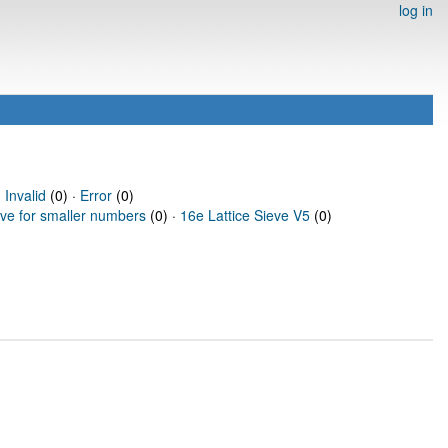
log in
·
Invalid
(0) ·
Error
(0)
eve for smaller numbers
(0) ·
16e Lattice Sieve V5
(0)