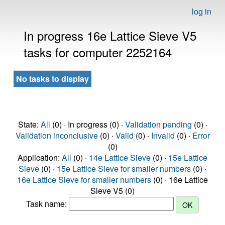
log in
In progress 16e Lattice Sieve V5
tasks for computer 2252164
No tasks to display
State:
All
(0) · In progress (0) ·
Validation pending
(0) ·
Validation inconclusive
(0) ·
Valid
(0) ·
Invalid
(0) ·
Error
(0)
Application:
All
(0) ·
14e Lattice Sieve
(0) ·
15e Lattice
Sieve
(0) ·
15e Lattice Sieve for smaller numbers
(0) ·
16e Lattice Sieve for smaller numbers
(0) · 16e Lattice
Sieve V5 (0)
Task name: