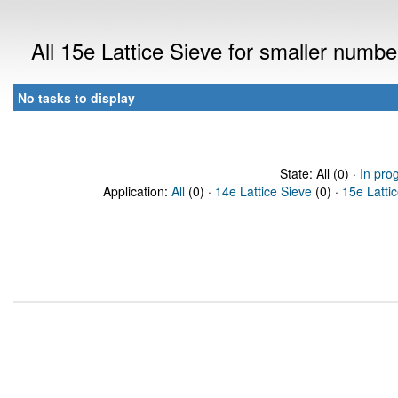
All 15e Lattice Sieve for smaller numb
No tasks to display
State: All (0) ·
In pro
Application:
All
(0) ·
14e Lattice Sieve
(0) ·
15e Latti