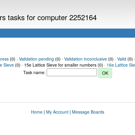
ers tasks for computer 2252164
gress
(0) ·
Validation pending
(0) ·
Validation inconclusive
(0) ·
Valid
(0) 
ce Sieve
(0) · 15e Lattice Sieve for smaller numbers (0) ·
16e Lattice Si
Task name:
Home
|
My Account
|
Message Boards