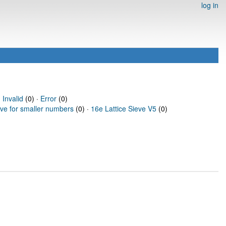
log in
·
Invalid
(0) ·
Error
(0)
eve for smaller numbers
(0) ·
16e Lattice Sieve V5
(0)