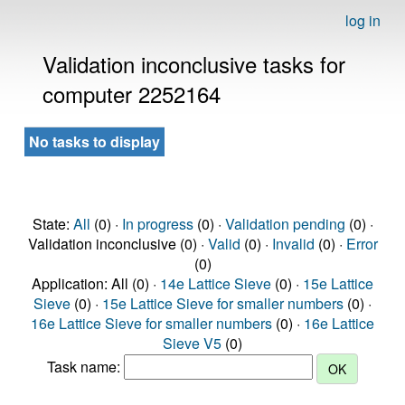
log in
Validation inconclusive tasks for
computer 2252164
No tasks to display
State:
All
(0) ·
In progress
(0) ·
Validation pending
(0) ·
Validation inconclusive (0) ·
Valid
(0) ·
Invalid
(0) ·
Error
(0)
Application: All (0) ·
14e Lattice Sieve
(0) ·
15e Lattice
Sieve
(0) ·
15e Lattice Sieve for smaller numbers
(0) ·
16e Lattice Sieve for smaller numbers
(0) ·
16e Lattice
Sieve V5
(0)
Task name: