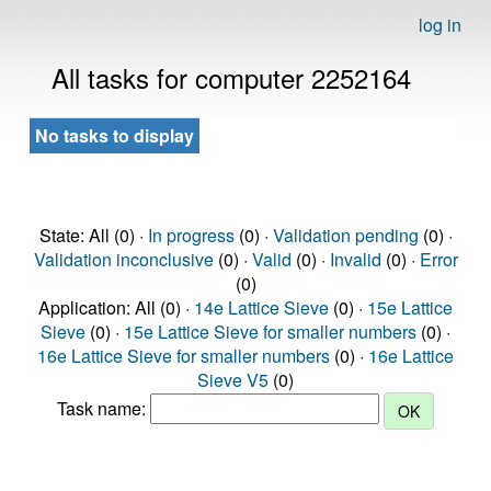
log in
All tasks for computer 2252164
No tasks to display
State: All (0) ·
In progress
(0) ·
Validation pending
(0) ·
Validation inconclusive
(0) ·
Valid
(0) ·
Invalid
(0) ·
Error
(0)
Application: All (0) ·
14e Lattice Sieve
(0) ·
15e Lattice
Sieve
(0) ·
15e Lattice Sieve for smaller numbers
(0) ·
16e Lattice Sieve for smaller numbers
(0) ·
16e Lattice
Sieve V5
(0)
Task name: