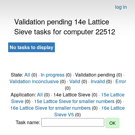
log in
Validation pending 14e Lattice
Sieve tasks for computer 22512
No tasks to display
State:
All
(0) ·
In progress
(0) · Validation pending (0) ·
Validation inconclusive
(0) ·
Valid
(0) ·
Invalid
(0) ·
Error
(0)
Application:
All
(0) · 14e Lattice Sieve (0) ·
15e Lattice
Sieve
(0) ·
15e Lattice Sieve for smaller numbers
(0) ·
16e Lattice Sieve for smaller numbers
(0) ·
16e Lattice
Sieve V5
(0)
Task name: