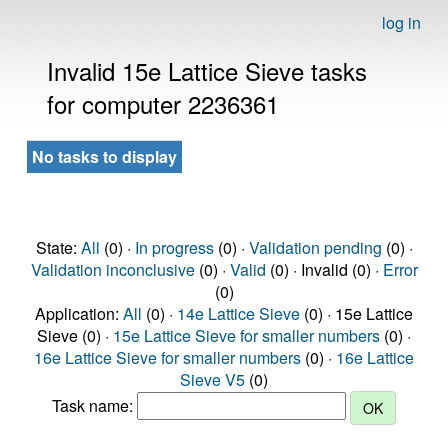
log in
Invalid 15e Lattice Sieve tasks
for computer 2236361
No tasks to display
State:
All
(0) ·
In progress
(0) ·
Validation pending
(0) ·
Validation inconclusive
(0) ·
Valid
(0) · Invalid (0) ·
Error
(0)
Application:
All
(0) ·
14e Lattice Sieve
(0) · 15e Lattice
Sieve (0) ·
15e Lattice Sieve for smaller numbers
(0) ·
16e Lattice Sieve for smaller numbers
(0) ·
16e Lattice
Sieve V5
(0)
Task name: