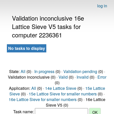
log in
Validation inconclusive 16e
Lattice Sieve V5 tasks for
computer 2236361
No tasks to display
State:
All
(0) ·
In progress
(0) ·
Validation pending
(0) ·
Validation inconclusive (0) ·
Valid
(0) ·
Invalid
(0) ·
Error
(0)
Application:
All
(0) ·
14e Lattice Sieve
(0) ·
15e Lattice
Sieve
(0) ·
15e Lattice Sieve for smaller numbers
(0) ·
16e Lattice Sieve for smaller numbers
(0) · 16e Lattice
Sieve V5 (0)
Task name: