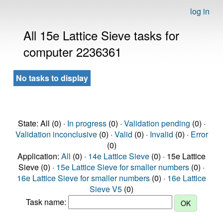
log in
All 15e Lattice Sieve tasks for
computer 2236361
No tasks to display
State: All (0) ·
In progress
(0) ·
Validation pending
(0) ·
Validation inconclusive
(0) ·
Valid
(0) ·
Invalid
(0) ·
Error
(0)
Application:
All
(0) ·
14e Lattice Sieve
(0) · 15e Lattice
Sieve (0) ·
15e Lattice Sieve for smaller numbers
(0) ·
16e Lattice Sieve for smaller numbers
(0) ·
16e Lattice
Sieve V5
(0)
Task name: