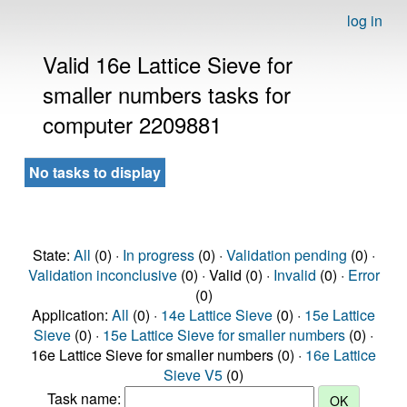
log in
Valid 16e Lattice Sieve for
smaller numbers tasks for
computer 2209881
No tasks to display
State:
All
(0) ·
In progress
(0) ·
Validation pending
(0) ·
Validation inconclusive
(0) · Valid (0) ·
Invalid
(0) ·
Error
(0)
Application:
All
(0) ·
14e Lattice Sieve
(0) ·
15e Lattice
Sieve
(0) ·
15e Lattice Sieve for smaller numbers
(0) ·
16e Lattice Sieve for smaller numbers (0) ·
16e Lattice
Sieve V5
(0)
Task name: