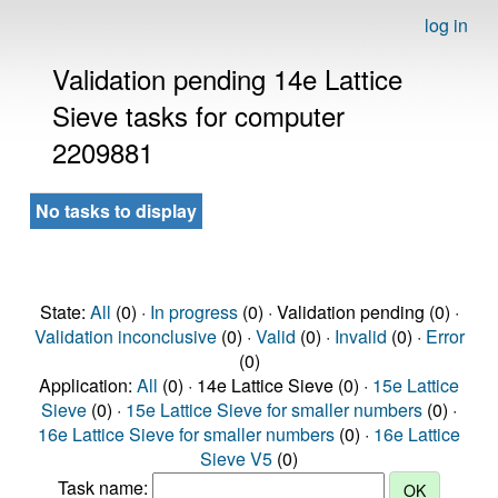
log in
Validation pending 14e Lattice
Sieve tasks for computer
2209881
No tasks to display
State:
All
(0) ·
In progress
(0) · Validation pending (0) ·
Validation inconclusive
(0) ·
Valid
(0) ·
Invalid
(0) ·
Error
(0)
Application:
All
(0) · 14e Lattice Sieve (0) ·
15e Lattice
Sieve
(0) ·
15e Lattice Sieve for smaller numbers
(0) ·
16e Lattice Sieve for smaller numbers
(0) ·
16e Lattice
Sieve V5
(0)
Task name: