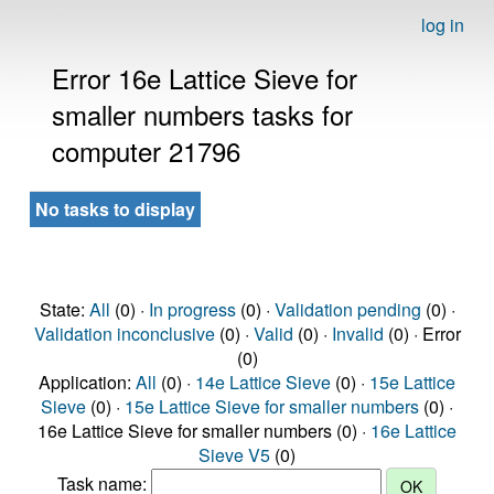
log in
Error 16e Lattice Sieve for
smaller numbers tasks for
computer 21796
No tasks to display
State:
All
(0) ·
In progress
(0) ·
Validation pending
(0) ·
Validation inconclusive
(0) ·
Valid
(0) ·
Invalid
(0) · Error
(0)
Application:
All
(0) ·
14e Lattice Sieve
(0) ·
15e Lattice
Sieve
(0) ·
15e Lattice Sieve for smaller numbers
(0) ·
16e Lattice Sieve for smaller numbers (0) ·
16e Lattice
Sieve V5
(0)
Task name: