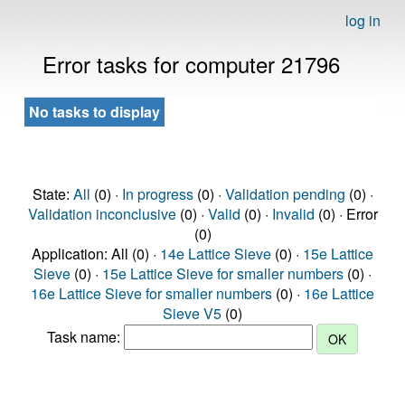
log in
Error tasks for computer 21796
No tasks to display
State:
All
(0) ·
In progress
(0) ·
Validation pending
(0) ·
Validation inconclusive
(0) ·
Valid
(0) ·
Invalid
(0) · Error
(0)
Application: All (0) ·
14e Lattice Sieve
(0) ·
15e Lattice
Sieve
(0) ·
15e Lattice Sieve for smaller numbers
(0) ·
16e Lattice Sieve for smaller numbers
(0) ·
16e Lattice
Sieve V5
(0)
Task name: