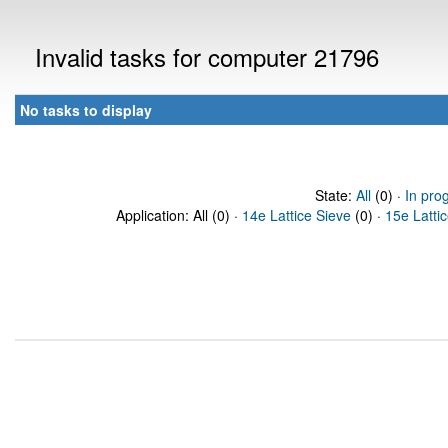
Invalid tasks for computer 21796
No tasks to display
State:
All
(0) ·
In pro
Application: All (0) ·
14e Lattice Sieve
(0) ·
15e Latti