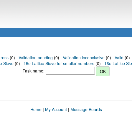
gress
(0) ·
Validation pending
(0) ·
Validation inconclusive
(0) ·
Valid
(0) ·
ce Sieve
(0) ·
15e Lattice Sieve for smaller numbers
(0) ·
16e Lattice Si
Task name:
Home
|
My Account
|
Message Boards