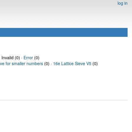
log in
 Invalid (0) ·
Error
(0)
eve for smaller numbers
(0) ·
16e Lattice Sieve V5
(0)