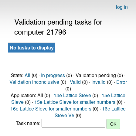
log in
Validation pending tasks for
computer 21796
No tasks to display
State:
All
(0) ·
In progress
(0) · Validation pending (0) ·
Validation inconclusive
(0) ·
Valid
(0) ·
Invalid
(0) ·
Error
(0)
Application: All (0) ·
14e Lattice Sieve
(0) ·
15e Lattice
Sieve
(0) ·
15e Lattice Sieve for smaller numbers
(0) ·
16e Lattice Sieve for smaller numbers
(0) ·
16e Lattice
Sieve V5
(0)
Task name: