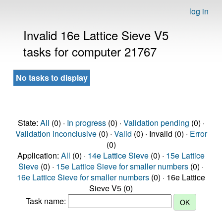
log in
Invalid 16e Lattice Sieve V5
tasks for computer 21767
No tasks to display
State:
All
(0) ·
In progress
(0) ·
Validation pending
(0) ·
Validation inconclusive
(0) ·
Valid
(0) · Invalid (0) ·
Error
(0)
Application:
All
(0) ·
14e Lattice Sieve
(0) ·
15e Lattice
Sieve
(0) ·
15e Lattice Sieve for smaller numbers
(0) ·
16e Lattice Sieve for smaller numbers
(0) · 16e Lattice
Sieve V5 (0)
Task name: