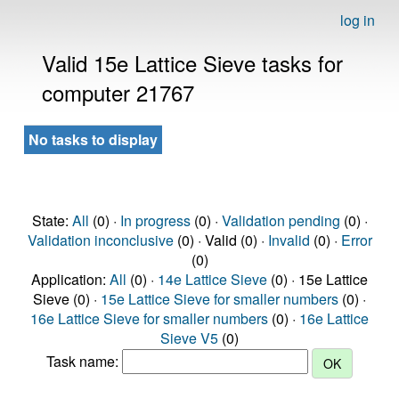
log in
Valid 15e Lattice Sieve tasks for
computer 21767
No tasks to display
State:
All
(0) ·
In progress
(0) ·
Validation pending
(0) ·
Validation inconclusive
(0) · Valid (0) ·
Invalid
(0) ·
Error
(0)
Application:
All
(0) ·
14e Lattice Sieve
(0) · 15e Lattice
Sieve (0) ·
15e Lattice Sieve for smaller numbers
(0) ·
16e Lattice Sieve for smaller numbers
(0) ·
16e Lattice
Sieve V5
(0)
Task name: