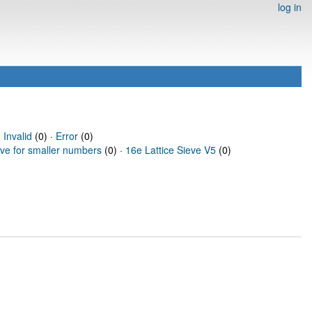
log in
·
Invalid
(0) ·
Error
(0)
eve for smaller numbers
(0) ·
16e Lattice Sieve V5
(0)