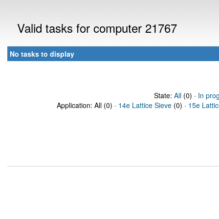
Valid tasks for computer 21767
No tasks to display
State:
All
(0) ·
In pro
Application: All (0) ·
14e Lattice Sieve
(0) ·
15e Latti