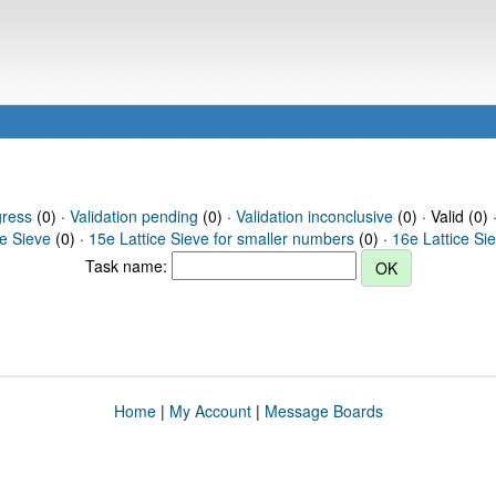
gress
(0) ·
Validation pending
(0) ·
Validation inconclusive
(0) · Valid (0) 
ce Sieve
(0) ·
15e Lattice Sieve for smaller numbers
(0) ·
16e Lattice Si
Task name:
Home
|
My Account
|
Message Boards