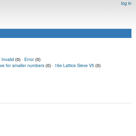
log in
·
Invalid
(0) ·
Error
(0)
eve for smaller numbers
(0) ·
16e Lattice Sieve V5
(0)