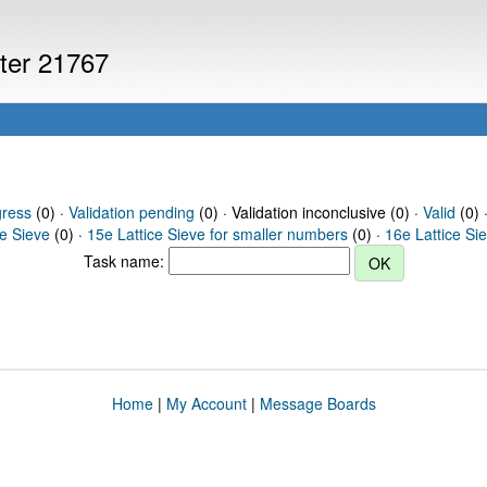
uter 21767
gress
(0) ·
Validation pending
(0) · Validation inconclusive (0) ·
Valid
(0) 
ce Sieve
(0) ·
15e Lattice Sieve for smaller numbers
(0) ·
16e Lattice Si
Task name:
Home
|
My Account
|
Message Boards