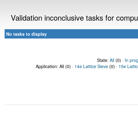
Validation inconclusive tasks for comp
No tasks to display
State:
All
(0) ·
In pro
Application: All (0) ·
14e Lattice Sieve
(0) ·
15e Latti