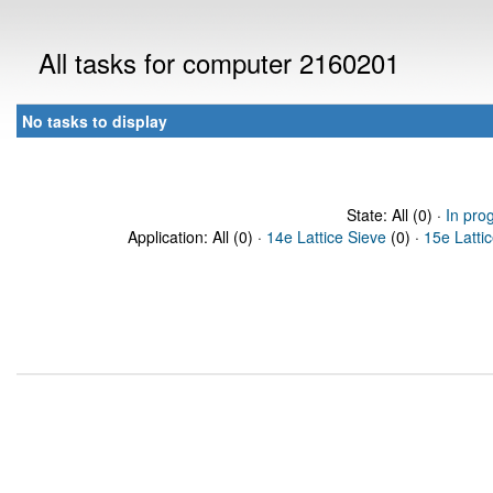
All tasks for computer 2160201
No tasks to display
State: All (0) ·
In pro
Application: All (0) ·
14e Lattice Sieve
(0) ·
15e Latti