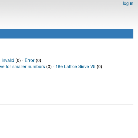
log in
·
Invalid
(0) ·
Error
(0)
eve for smaller numbers
(0) ·
16e Lattice Sieve V5
(0)