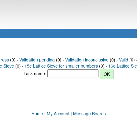
gress
(0) ·
Validation pending
(0) ·
Validation inconclusive
(0) ·
Valid
(0) 
ce Sieve
(0) ·
15e Lattice Sieve for smaller numbers
(0) ·
16e Lattice Si
Task name:
Home
|
My Account
|
Message Boards