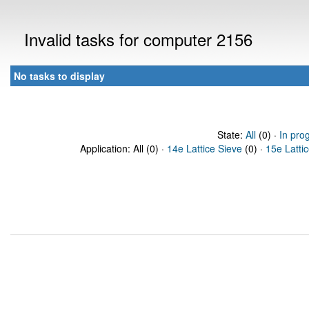
Invalid tasks for computer 2156
No tasks to display
State:
All
(0) ·
In pro
Application: All (0) ·
14e Lattice Sieve
(0) ·
15e Latti