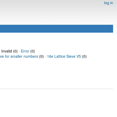
log in
 Invalid (0) ·
Error
(0)
eve for smaller numbers
(0) ·
16e Lattice Sieve V5
(0)