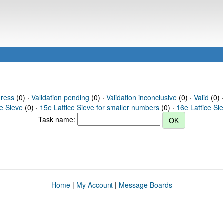
gress
(0) ·
Validation pending
(0) ·
Validation inconclusive
(0) ·
Valid
(0) ·
ce Sieve
(0) ·
15e Lattice Sieve for smaller numbers
(0) ·
16e Lattice Si
Task name:
Home
|
My Account
|
Message Boards