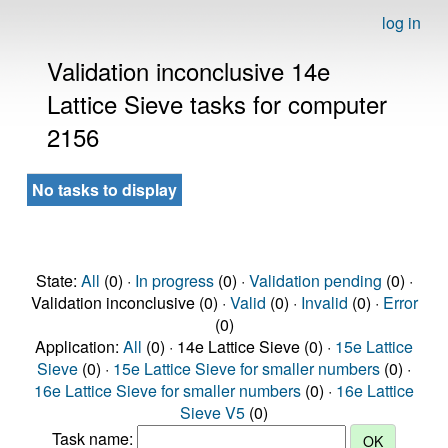
log in
Validation inconclusive 14e
Lattice Sieve tasks for computer
2156
No tasks to display
State:
All
(0) ·
In progress
(0) ·
Validation pending
(0) ·
Validation inconclusive (0) ·
Valid
(0) ·
Invalid
(0) ·
Error
(0)
Application:
All
(0) · 14e Lattice Sieve (0) ·
15e Lattice
Sieve
(0) ·
15e Lattice Sieve for smaller numbers
(0) ·
16e Lattice Sieve for smaller numbers
(0) ·
16e Lattice
Sieve V5
(0)
Task name: