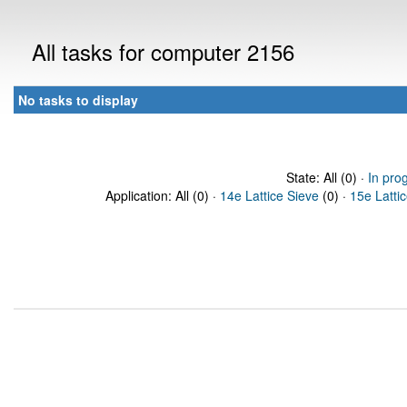
All tasks for computer 2156
No tasks to display
State: All (0) ·
In pro
Application: All (0) ·
14e Lattice Sieve
(0) ·
15e Latti