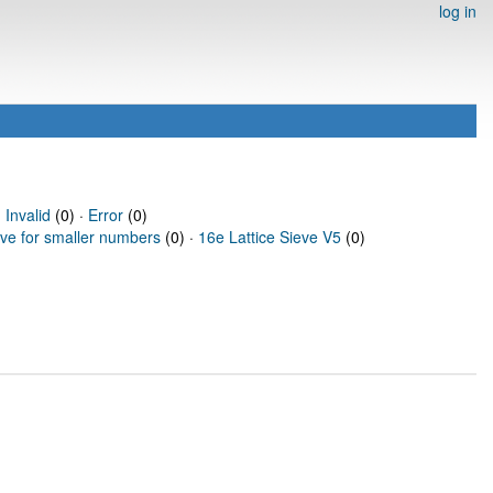
log in
·
Invalid
(0) ·
Error
(0)
eve for smaller numbers
(0) ·
16e Lattice Sieve V5
(0)