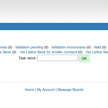
gress
(0) ·
Validation pending
(0) ·
Validation inconclusive
(0) ·
Valid
(0) 
ce Sieve
(0) ·
15e Lattice Sieve for smaller numbers
(0) ·
16e Lattice Si
Task name:
Home
|
My Account
|
Message Boards