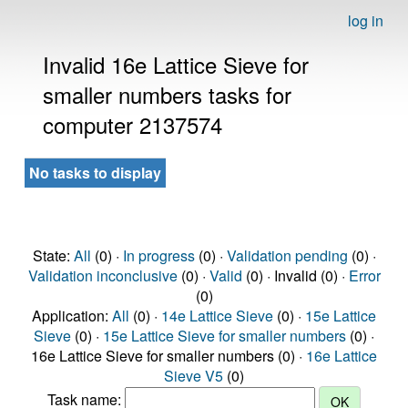
log in
Invalid 16e Lattice Sieve for
smaller numbers tasks for
computer 2137574
No tasks to display
State:
All
(0) ·
In progress
(0) ·
Validation pending
(0) ·
Validation inconclusive
(0) ·
Valid
(0) · Invalid (0) ·
Error
(0)
Application:
All
(0) ·
14e Lattice Sieve
(0) ·
15e Lattice
Sieve
(0) ·
15e Lattice Sieve for smaller numbers
(0) ·
16e Lattice Sieve for smaller numbers (0) ·
16e Lattice
Sieve V5
(0)
Task name: