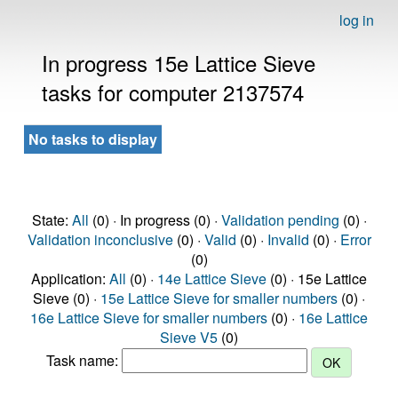
log in
In progress 15e Lattice Sieve
tasks for computer 2137574
No tasks to display
State:
All
(0) · In progress (0) ·
Validation pending
(0) ·
Validation inconclusive
(0) ·
Valid
(0) ·
Invalid
(0) ·
Error
(0)
Application:
All
(0) ·
14e Lattice Sieve
(0) · 15e Lattice
Sieve (0) ·
15e Lattice Sieve for smaller numbers
(0) ·
16e Lattice Sieve for smaller numbers
(0) ·
16e Lattice
Sieve V5
(0)
Task name: