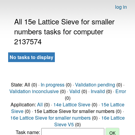
log in
All 15e Lattice Sieve for smaller
numbers tasks for computer
2137574
No tasks to display
State: All (0) ·
In progress
(0) ·
Validation pending
(0) ·
Validation inconclusive
(0) ·
Valid
(0) ·
Invalid
(0) ·
Error
(0)
Application:
All
(0) ·
14e Lattice Sieve
(0) ·
15e Lattice
Sieve
(0) · 15e Lattice Sieve for smaller numbers (0) ·
16e Lattice Sieve for smaller numbers
(0) ·
16e Lattice
Sieve V5
(0)
Task name: