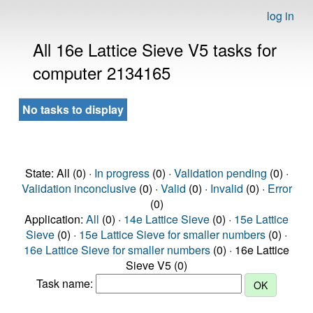
log in
All 16e Lattice Sieve V5 tasks for
computer 2134165
No tasks to display
State: All (0) ·
In progress
(0) ·
Validation pending
(0) ·
Validation inconclusive
(0) ·
Valid
(0) ·
Invalid
(0) ·
Error
(0)
Application:
All
(0) ·
14e Lattice Sieve
(0) ·
15e Lattice
Sieve
(0) ·
15e Lattice Sieve for smaller numbers
(0) ·
16e Lattice Sieve for smaller numbers
(0) · 16e Lattice
Sieve V5 (0)
Task name: