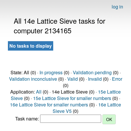
log in
All 14e Lattice Sieve tasks for
computer 2134165
No tasks to display
State: All (0) ·
In progress
(0) ·
Validation pending
(0) ·
Validation inconclusive
(0) ·
Valid
(0) ·
Invalid
(0) ·
Error
(0)
Application:
All
(0) · 14e Lattice Sieve (0) ·
15e Lattice
Sieve
(0) ·
15e Lattice Sieve for smaller numbers
(0) ·
16e Lattice Sieve for smaller numbers
(0) ·
16e Lattice
Sieve V5
(0)
Task name: