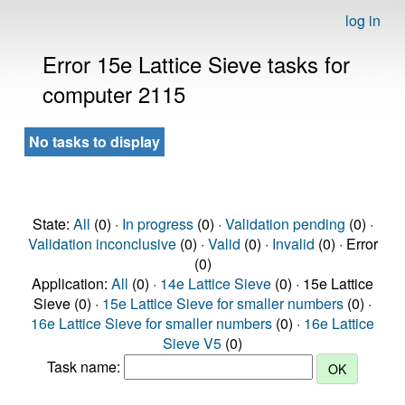
log in
Error 15e Lattice Sieve tasks for
computer 2115
No tasks to display
State:
All
(0) ·
In progress
(0) ·
Validation pending
(0) ·
Validation inconclusive
(0) ·
Valid
(0) ·
Invalid
(0) · Error
(0)
Application:
All
(0) ·
14e Lattice Sieve
(0) · 15e Lattice
Sieve (0) ·
15e Lattice Sieve for smaller numbers
(0) ·
16e Lattice Sieve for smaller numbers
(0) ·
16e Lattice
Sieve V5
(0)
Task name: