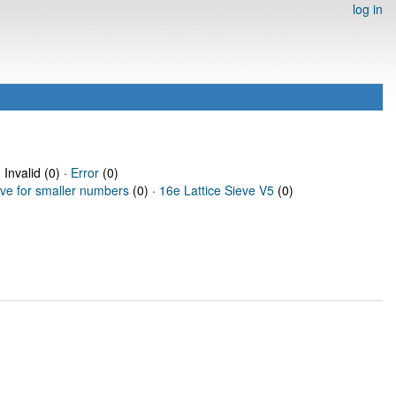
log in
 Invalid (0) ·
Error
(0)
eve for smaller numbers
(0) ·
16e Lattice Sieve V5
(0)