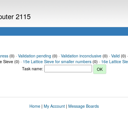
mputer 2115
gress
(0) ·
Validation pending
(0) ·
Validation inconclusive
(0) ·
Valid
(0) ·
ce Sieve (0) ·
15e Lattice Sieve for smaller numbers
(0) ·
16e Lattice Si
Task name:
Home
|
My Account
|
Message Boards