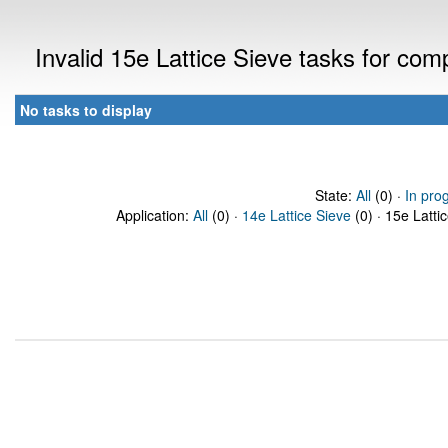
Invalid 15e Lattice Sieve tasks for co
No tasks to display
State:
All
(0) ·
In pro
Application:
All
(0) ·
14e Lattice Sieve
(0) · 15e Latti