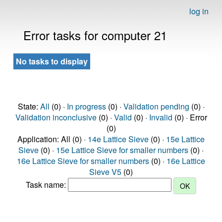
log in
Error tasks for computer 21
No tasks to display
State:
All
(0) ·
In progress
(0) ·
Validation pending
(0) ·
Validation inconclusive
(0) ·
Valid
(0) ·
Invalid
(0) · Error
(0)
Application: All (0) ·
14e Lattice Sieve
(0) ·
15e Lattice
Sieve
(0) ·
15e Lattice Sieve for smaller numbers
(0) ·
16e Lattice Sieve for smaller numbers
(0) ·
16e Lattice
Sieve V5
(0)
Task name: