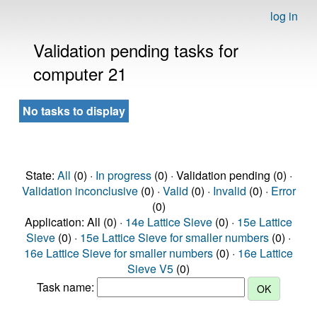
log in
Validation pending tasks for
computer 21
No tasks to display
State:
All
(0) ·
In progress
(0) · Validation pending (0) ·
Validation inconclusive
(0) ·
Valid
(0) ·
Invalid
(0) ·
Error
(0)
Application: All (0) ·
14e Lattice Sieve
(0) ·
15e Lattice
Sieve
(0) ·
15e Lattice Sieve for smaller numbers
(0) ·
16e Lattice Sieve for smaller numbers
(0) ·
16e Lattice
Sieve V5
(0)
Task name: