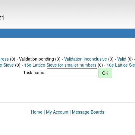
21
gress
(0) · Validation pending (0) ·
Validation inconclusive
(0) ·
Valid
(0) 
ce Sieve
(0) ·
15e Lattice Sieve for smaller numbers
(0) ·
16e Lattice Si
Task name:
Home
|
My Account
|
Message Boards