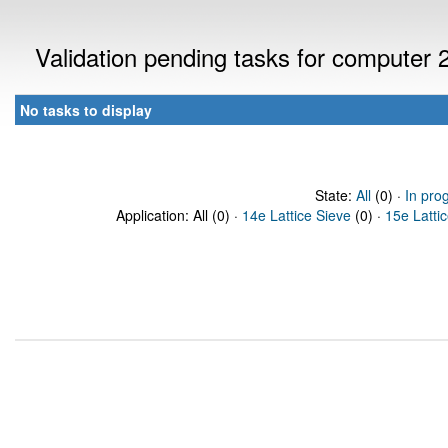
Validation pending tasks for computer 
No tasks to display
State:
All
(0) ·
In pro
Application: All (0) ·
14e Lattice Sieve
(0) ·
15e Latti