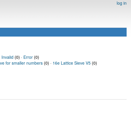
log in
·
Invalid
(0) ·
Error
(0)
eve for smaller numbers
(0) ·
16e Lattice Sieve V5
(0)