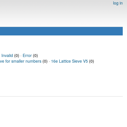
log in
·
Invalid
(0) ·
Error
(0)
eve for smaller numbers
(0) ·
16e Lattice Sieve V5
(0)