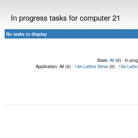
In progress tasks for computer 21
No tasks to display
State:
All
(0) · In pro
Application: All (0) ·
14e Lattice Sieve
(0) ·
15e Latti