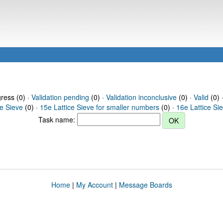
gress (0) ·
Validation pending
(0) ·
Validation inconclusive
(0) ·
Valid
(0) 
ce Sieve
(0) ·
15e Lattice Sieve for smaller numbers
(0) ·
16e Lattice Si
Task name:
Home
|
My Account
|
Message Boards