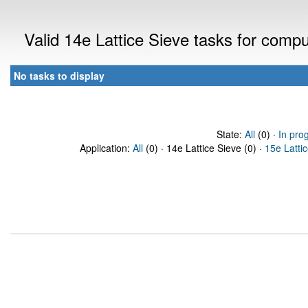
Valid 14e Lattice Sieve tasks for comp
No tasks to display
State:
All
(0) ·
In pro
Application:
All
(0) · 14e Lattice Sieve (0) ·
15e Latti