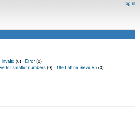
log in
·
Invalid
(0) ·
Error
(0)
eve for smaller numbers
(0) ·
16e Lattice Sieve V5
(0)