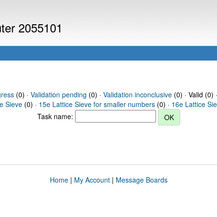
uter 2055101
gress
(0) ·
Validation pending
(0) ·
Validation inconclusive
(0) · Valid (0) 
ce Sieve
(0) ·
15e Lattice Sieve for smaller numbers
(0) ·
16e Lattice Si
Task name:
Home
|
My Account
|
Message Boards