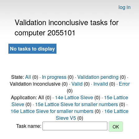
log in
Validation inconclusive tasks for
computer 2055101
No tasks to display
State:
All
(0) ·
In progress
(0) ·
Validation pending
(0) ·
Validation inconclusive (0) ·
Valid
(0) ·
Invalid
(0) ·
Error
(0)
Application: All (0) ·
14e Lattice Sieve
(0) ·
15e Lattice
Sieve
(0) ·
15e Lattice Sieve for smaller numbers
(0) ·
16e Lattice Sieve for smaller numbers
(0) ·
16e Lattice
Sieve V5
(0)
Task name: