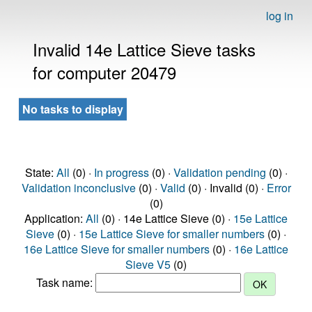
log in
Invalid 14e Lattice Sieve tasks
for computer 20479
No tasks to display
State:
All
(0) ·
In progress
(0) ·
Validation pending
(0) ·
Validation inconclusive
(0) ·
Valid
(0) · Invalid (0) ·
Error
(0)
Application:
All
(0) · 14e Lattice Sieve (0) ·
15e Lattice
Sieve
(0) ·
15e Lattice Sieve for smaller numbers
(0) ·
16e Lattice Sieve for smaller numbers
(0) ·
16e Lattice
Sieve V5
(0)
Task name: