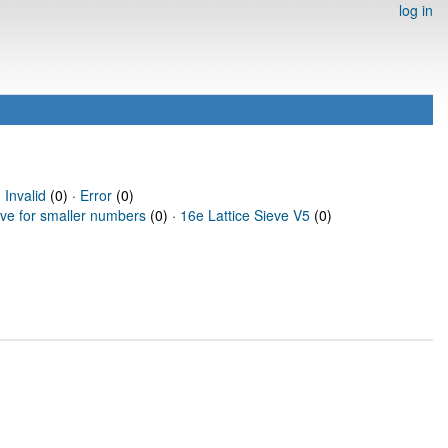
log in
·
Invalid
(0) ·
Error
(0)
eve for smaller numbers
(0) ·
16e Lattice Sieve V5
(0)