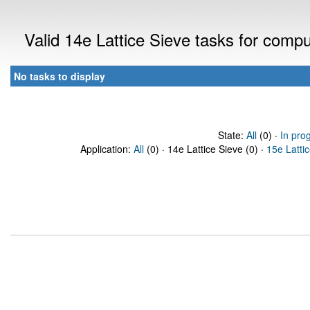
Valid 14e Lattice Sieve tasks for comp
No tasks to display
State:
All
(0) ·
In pro
Application:
All
(0) · 14e Lattice Sieve (0) ·
15e Latti