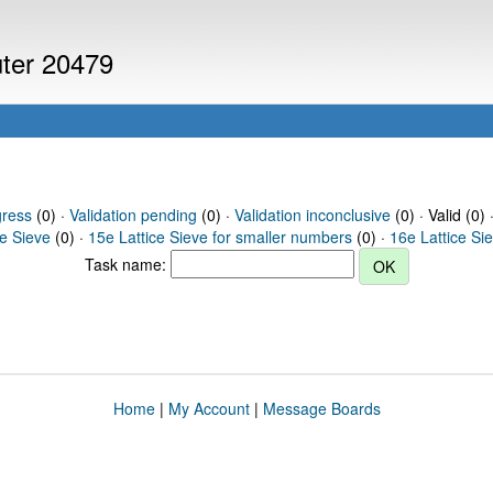
uter 20479
gress
(0) ·
Validation pending
(0) ·
Validation inconclusive
(0) · Valid (0) 
ce Sieve
(0) ·
15e Lattice Sieve for smaller numbers
(0) ·
16e Lattice Si
Task name:
Home
|
My Account
|
Message Boards