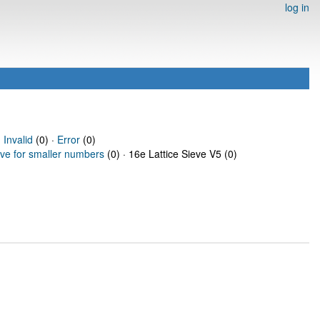
log in
·
Invalid
(0) ·
Error
(0)
eve for smaller numbers
(0) · 16e Lattice Sieve V5 (0)