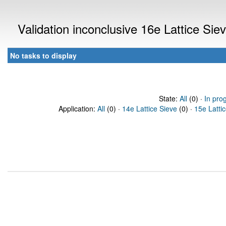
Validation inconclusive 16e Lattice Si
No tasks to display
State:
All
(0) ·
In pro
Application:
All
(0) ·
14e Lattice Sieve
(0) ·
15e Latti